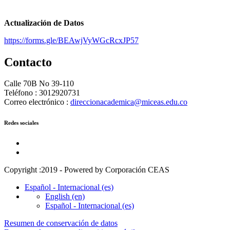
Actualización de Datos
https://forms.gle/BEAwjVyWGcRcxJP57
Contacto
Calle 70B No 39-110
Teléfono : 3012920731
Correo electrónico :
direccionacademica@miceas.edu.co
Redes sociales
Copyright :2019 - Powered by Corporación CEAS
Español - Internacional ‎(es)‎
English ‎(en)‎
Español - Internacional ‎(es)‎
Resumen de conservación de datos