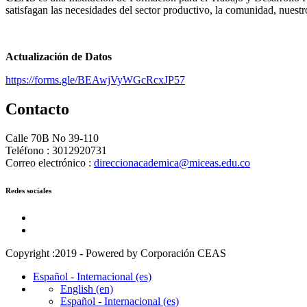
satisfagan las necesidades del sector productivo, la comunidad, nuestro
Actualización de Datos
https://forms.gle/BEAwjVyWGcRcxJP57
Contacto
Calle 70B No 39-110
Teléfono : 3012920731
Correo electrónico :
direccionacademica@miceas.edu.co
Redes sociales
Copyright :2019 - Powered by Corporación CEAS
Español - Internacional ‎(es)‎
English ‎(en)‎
Español - Internacional ‎(es)‎