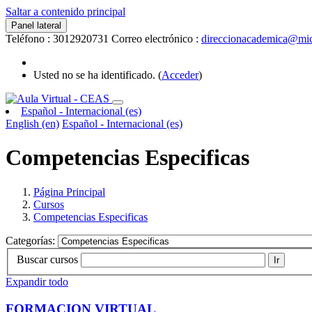
Saltar a contenido principal
Panel lateral
Teléfono : 3012920731
Correo electrónico :
direccionacademica@mic
Usted no se ha identificado. (
Acceder
)
Español - Internacional ‎(es)‎
English ‎(en)‎
Español - Internacional ‎(es)‎
Competencias Especificas
Página Principal
Cursos
Competencias Especificas
Categorías:
Buscar cursos
Ir
Expandir todo
FORMACION VIRTUAL