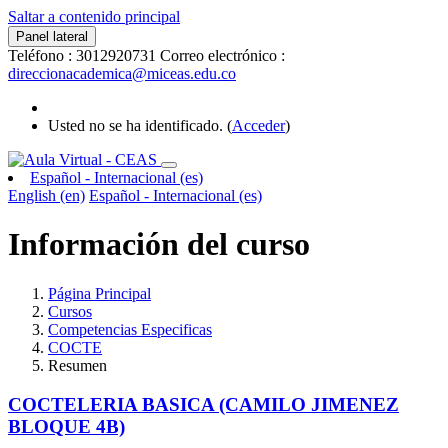
Saltar a contenido principal
Panel lateral
Teléfono : 3012920731
Correo electrónico :
direccionacademica@miceas.edu.co
Usted no se ha identificado. (
Acceder
)
Español - Internacional ‎(es)‎
English ‎(en)‎
Español - Internacional ‎(es)‎
Información del curso
Página Principal
Cursos
Competencias Especificas
COCTE
Resumen
COCTELERIA BASICA (CAMILO JIMENEZ
BLOQUE 4B)