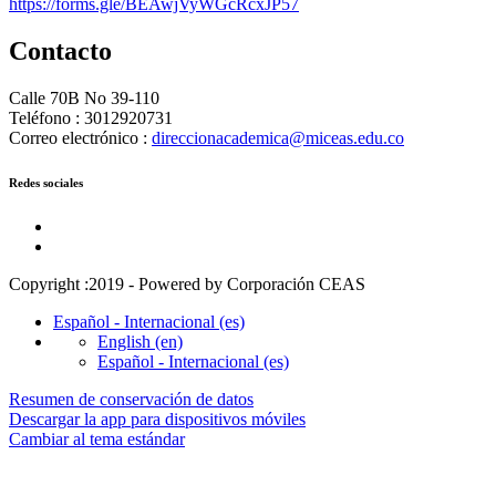
https://forms.gle/BEAwjVyWGcRcxJP57
Contacto
Calle 70B No 39-110
Teléfono : 3012920731
Correo electrónico :
direccionacademica@miceas.edu.co
Redes sociales
Copyright :2019 - Powered by Corporación CEAS
Español - Internacional ‎(es)‎
English ‎(en)‎
Español - Internacional ‎(es)‎
Resumen de conservación de datos
Descargar la app para dispositivos móviles
Cambiar al tema estándar